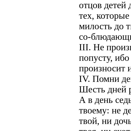
отцов детей 
тех, которые
милость до 
со-блюдающи
III. Не прои
попусту, ибо
произносит и
IV. Помни де
Шесть дней р
А в день сед
твоему: не д
твой, ни доч