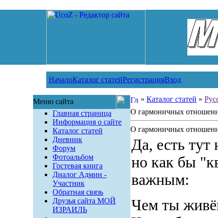
Начало
Каталог статей
Регистрация
Вход
»
Каталог статей
»
Рус
Меню сайта
О гармоничных отношениях
Главная страница
Информация о сайте
О гармоничных отношениях
Каталог статей
Дневник
Да, есть тут
Форум
Фотоальбом
но как бы "к
Гостевая книга
Диалог Админ -
важным:
Участник
Обратная связь
Друзья сайта МОЙ
Чем ты жив
ИЗРАИЛЬ