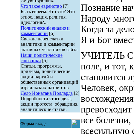
сочувствующих.
Познание нач
Что такое еврейство
[7]
Быть евреем. Что это? Это
Народу много
этнос, нация, религия,
идеология?...
Когда за дел
Политический анализ и
комментарии
[6]
Я и Бог вмес
Свежие перепечатки
аналитики и комментарии
активных участников сайта.
УЧИТЕЛЬ СВЕ
Наши политические
союзники
[5]
поле, и тот, 
Статьи, программы,
призывы, политические
становится л
акции партий и
общественных организаций
Человек, ок
израильских патриотов
Дело Йонатана Полларда
[2]
восхождения,
Подробности этого дела,
акции протеста, обращения,
превосходит 
аналитические статьи.
все болезни,
Форма входа
всесильную с