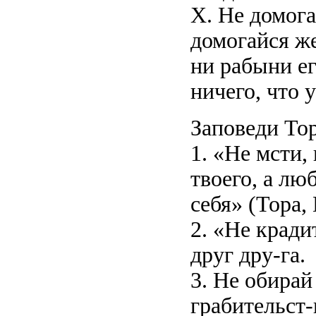
X. Не домога
домогайся же
ни рабыни его
ничего, что 
Заповеди То
1. «Не мсти,
твоего, а лю
себя» (Тора, 
2. «Не кради
друг дру-га.
3. Не обирай
грабительст-