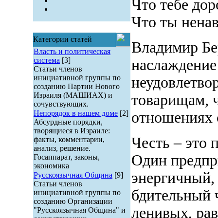
Что тебе дор
Что ты нена
Категории статей
Владимир Бе
Власть и политическая
система
[3]
наслаждение 
Статьи членов
инициативной группы по
неудовлетво
созданию Партии Нового
Израиля (МАШИАХ) и
товарищам, ч
сочувствующих.
Непорядок в нашем доме
[2]
отношениях 
Абсурдные порядки,
творящиеся в Израиле:
Честь – это 
факты, комментарии,
анализ, решение.
Один предпр
Госаппарат, законы,
экономика
энергичный,
Русскоязычная Община
[9]
Статьи членов
бдительный 
инициативной группы по
созданию Организации
ленивых, ра
"Русскоязычная Община" и