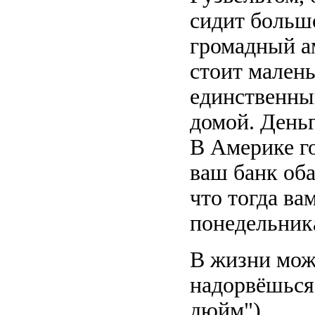
сидит большо
громадный ам
стоит мален
единственны
домой. Деньг
В Америке го
ваш банк оба
что тогда ва
понедельник
В жизни можн
надорвёшься
дюйм")