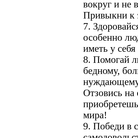
вокруг и не 
Привыкни к э
7. Здоровайс
особенно лю
иметь у себя
8. Помогай 
бедному, бо
нуждающемус
Отзовись на
приобретешь
мира!
9. Победи в 
самодовольст