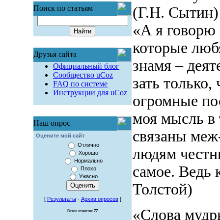
Поиск по статьям
(Г.Н. Сытин)
«А я говорю 
которые любя
Друзья сайта
знамя – деят
Официальный блог
Сообщество uCoz
зать только,
FAQ по системе
Инструкции для uCoz
огромные пос
моя мысль в 
Наш опрос
связаны меж-
Оцените мой сайт
Отлично
людям честны
Хорошо
Нормально
самое. Ведь 
Плохо
Ужасно
Толстой)
[
Результаты
·
Архив опросов
]
«Слова мудры
Всего ответов:
77