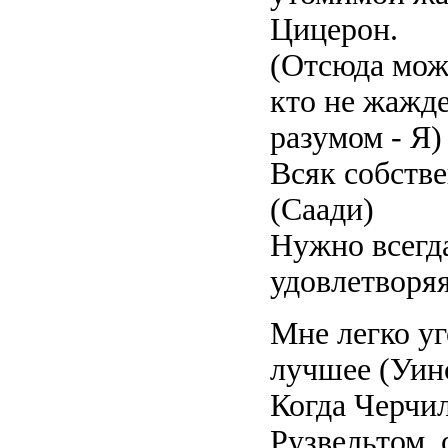
Цицерон.
(Отсюда можн
кто не жажде
разумом - Я)
Всяк собстве
(Саади)
Нужно всегд
удовлетворяя
Мне легко уг
лучшее (Уин
Когда Черчи
Рузвельтом, 