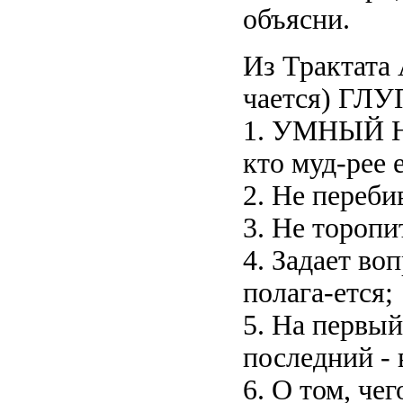
объясни.
Из Трактата
чается) ГЛ
1. УМНЫЙ Н
кто муд-рее е
2. Не переби
3. Не торопи
4. Задает во
полага-ется;
5. На первый
последний - 
6. О том, че