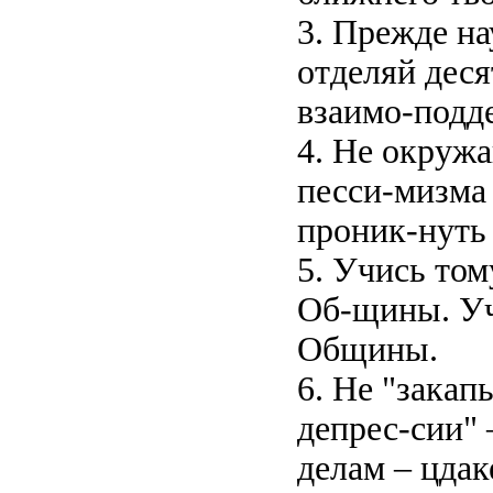
3. Прежде на
отделяй дес
взаимо-подд
4. Не окружа
песси-мизма 
проник-нуть
5. Учись том
Об-щины. Уч
Общины.
6. Не "закап
депрес-сии" 
делам – цдак