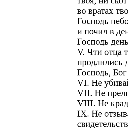
твоя, ни ско
во вратах тв
Господь небо
и почил в де
Господь день
V. Чти отца 
продлились д
Господь, Бог 
VI. Не убива
VII. Не прел
VIII. Не крад
IX. Не отзы
свидетельст