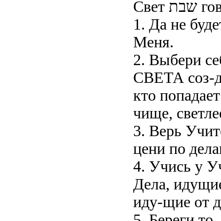
Свет ת
1. Да не буде
Меня.
2. Выбери с
СВЕТА соз-да
кто попадает
чище, светле
3. Верь Учит
цени по дела
4. Учись у У
Дела, идущие
иду-щие от д
5. Береги то