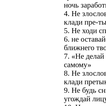
ночь заработ
4. Не злосло
клади пре-
5. Не ходи с
6. не остава
ближнего тв
7. «Не делай
самому»
8. Не злосло
клади прет
9. Не будь с
угождай лиц