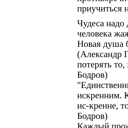
приучиться н
Чудеса надо 
человека жаж
Новая душа б
(Александр Г
потерять то,
Бодров)
"Единственн
искренним. К
ис-кренне, т
Бодров)
Каждый прож