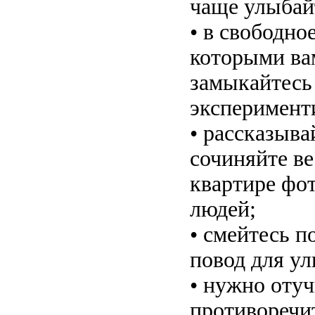
чаще улыбай
• в свободно
которыми вам
замыкайтесь 
эксперимент
• рассказыв
сочиняйте ве
квартире фо
людей;
• смейтесь п
повод для ул
• нужно отуч
противоречи