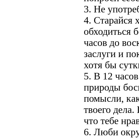
3. Не употре
4. Старайся 
обходиться б
часов до вос
заслуги и по
хотя бы сутк
5. В 12 часо
природы бос
помысли, ка
твоего дела.
что тебе нра
6. Люби окр