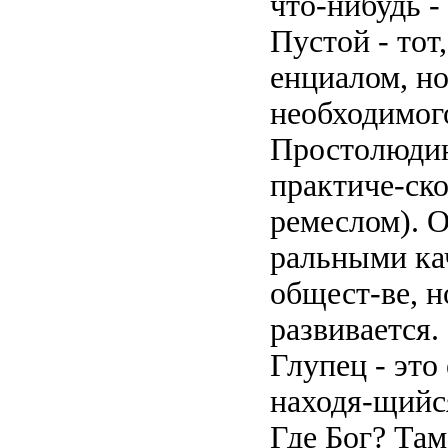
что-нибудь -
Пустой - тот
енциалом, но
необходимог
Простолюдин
практиче-ско
ремеслом). 
ральными кач
общест-ве, н
развивается.
Глупец - это
находя-щийся
Где Бог? Там,