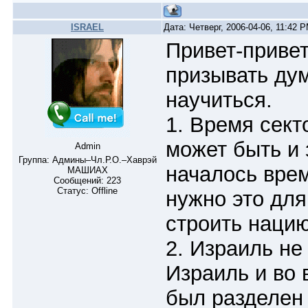
ISRAEL
Дата: Четверг, 2006-04-06, 11:42
Привет-привет
призывать дум
научиться.
1. Время сект
может быть и 
Admin
Группа: Админы–Чл.Р.О.–Хаврэй
началось вре
МАШИАХ
Сообщений:
223
Статус:
Offline
нужно это для
строить нацию
2. Израиль н
Израиль и во 
был разделен 