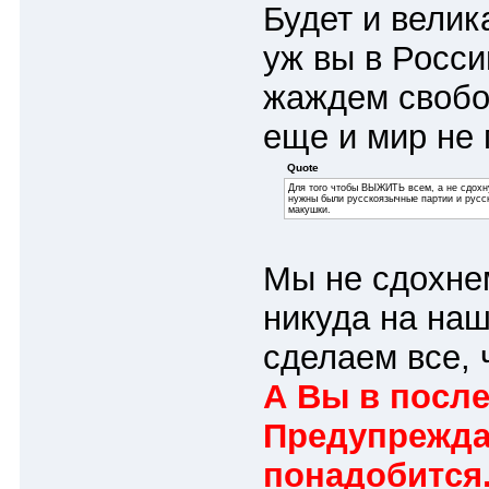
Будет и велик
уж вы в Росси
жаждем свобод
еще и мир не
Quote
Для того чтобы ВЫЖИТЬ всем, а не сдохну
нужны были русскоязычные партии и русск
макушки.
Мы не сдохнем
никуда на наш
сделаем все, 
А Вы в после
Предупреждаю
понадобится.