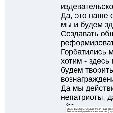
издевательско
Да, это наше 
мы и будем зд
Создавать общ
реформировать
Горбатились м
хотим - здесь
будем творить
вознагражден
Да мы действи
непатриоты, д
Quote
ВСЕМ ВМЕСТЕ. Объединяться надо евреям 
Американский ручеёк и политичеcкая (стра