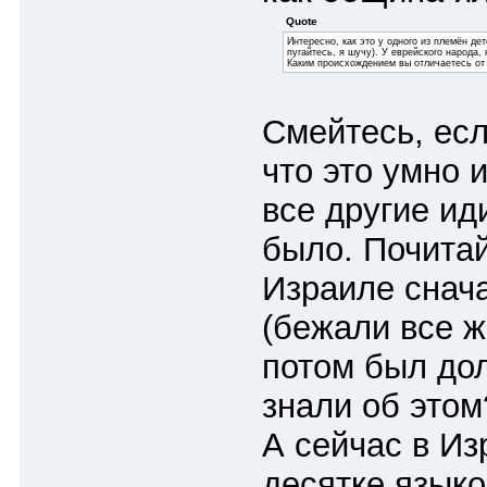
Quote
Интересно, как это у одного из племён д
пугайтесь, я шучу). У еврейского народа,
Каким происхождением вы отличаетесь от
Смейтесь, есл
что это умно 
все другие ид
было. Почита
Израиле снача
(бежали все ж
потом был дол
знали об этом
А сейчас в Из
десятке языко