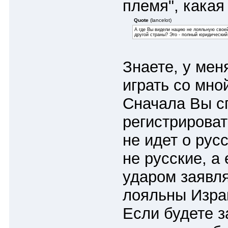
племя", какая
Quote
(lancelot)
А где Вы видели нацию не лояльную свое
другой страны? Это - полный юридический
Знаете, у мен
играть со мно
Сначала Вы с
регистрироват
не идет о рус
не русские, а
ударом заявля
лояльны Изра
Если будете з