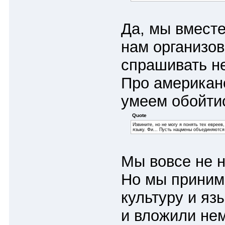
Да, мы вмест
нам организов
спрашивать н
Про американ
умеем обойтис
Quote
Извините, но не могу я понять тех евреев
языку. Фи... Пусть нацмены объединяются
Мы вовсе не н
Но мы приним
культуру и яз
и вложили нем