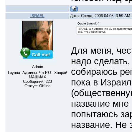
ISRAEL
Дата: Среда, 2006-04-05, 3:59 AM
Quote
(lancelot)
ISRAEL, а я уверен что Вы не зарегистри
всё, что у меня есть).
Для меня, чес
надо сделать, 
Admin
собираюсь рег
Группа: Админы–Чл.Р.О.–Хаврэй
МАШИАХ
пока в Израил
Сообщений:
223
Статус:
Offline
(общественную
название мне 
попытаюсь за
название. Не 