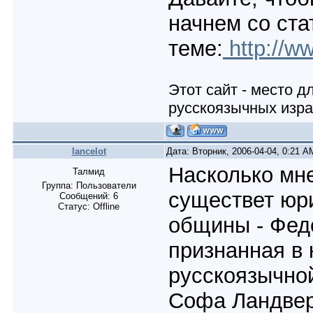
начнем со ста
теме:
http://w
Этот сайт - место 
русскоязычных изра
lancelot
Дата: Вторник, 2006-04-04, 0:21 
Насколько мне
Талмид
Группа: Пользователи
существет юр
Сообщений:
6
Статус:
Offline
общины - Фед
признанная в 
русскоязычно
Софа Ландвер