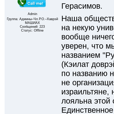
Герасимов.
Admin
Наша обществ
Группа: Админы–Чл.Р.О.–Хаврэй
МАШИАХ
на некую унив
Сообщений:
223
Статус:
Offline
вообще ничего
уверен, что м
названием "Р
(Кэилат доврэ
по названию 
не организаци
израильтяне, 
лояльна этой 
Единственное