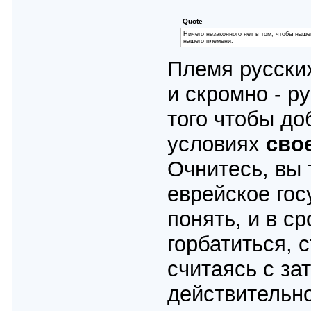
Quote
Ничего незаконного нет в том, чтобы наш
нашего племени.
Племя русски
и скромно - р
того чтобы до
условиях
сво
Очнитесь, вы 
еврейское го
понять, и в с
горбатиться, 
считаясь с за
действительно