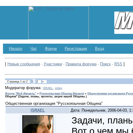
Начало
Чат
Форум
Регистрация
Вход
[
Новые сообщения
·
Участники
·
Правила форума
·
Поиск
·
RSS
]
1
Страница
1
из
2
2
»
Модератор форума:
,
ISRAEL
mihey
Форум "Мой Израиль"
»
Русскоязычная Община Израиля
»
Общественная организация Рус
Община"
(Задачи, планы, проекты, акции нашей Общины.)
Общественная организация "Русскоязычная Община"
ISRAEL
Дата: Понедельник, 2006-04-03, 1
Задачи, план
Вот о чем мы 