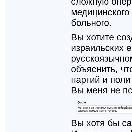
сложную опера
медицинского 
больного.
Вы хотите со
израильских е
русскоязычно
объяснить, чт
партий и поли
Вы меня не по
Quote
Мы вовсе не ностальгируем по гойской ку
вложили немало своих трудов.
Вы хотя бы са