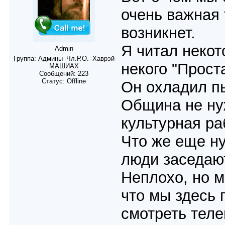
очень важная
возникнет.
Я читал неко
Admin
Группа: Админы–Чл.Р.О.–Хаврэй
некого "Прост
МАШИАХ
Сообщений:
223
Статус:
Offline
Он охладил пы
Община не нуж
культурная ра
Что же еще ну
люди заседают
Неплохо, но м
что мы здесь 
смотреть теле