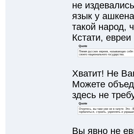
не издевалис
язык у ашкена
такой народ, 
Кстати, евреи
Quote
Племя русских евреев, называющих себя п
своего национального государства.
Хватит! Не Ва
Можете объед
здесь не треб
Quote
Очнитесь, вы таки уже не в галуте. Это 
горбатиться, строить, укреплять и украша
Вы явно не ев