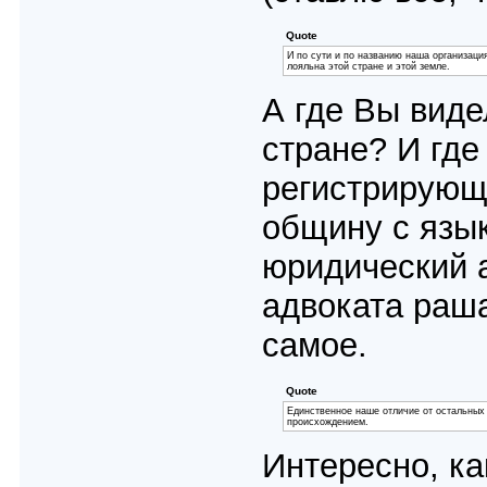
Quote
И по сути и по названию наша организаци
лояльна этой стране и этой земле.
А где Вы вид
стране? И гд
регистрирующ
общину с язык
юридический а
адвоката раша
самое.
Quote
Единственное наше отличие от остальных 
происхождением.
Интересно, ка