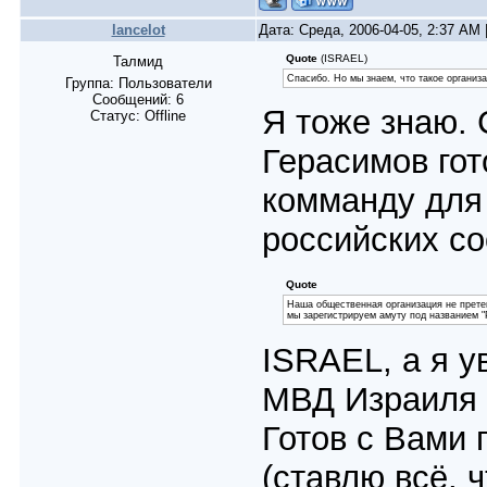
lancelot
Дата: Среда, 2006-04-05, 2:37 AM
Quote
(ISRAEL)
Талмид
Спасибо. Но мы знаем, что такое организ
Группа: Пользователи
Сообщений:
6
Я тоже знаю.
Статус:
Offline
Герасимов го
комманду для
российских со
Quote
Наша общественная организация не претен
мы зарегистрируем амуту под названием "
ISRAEL, а я у
МВД Израиля 
Готов с Вами 
(ставлю всё, ч