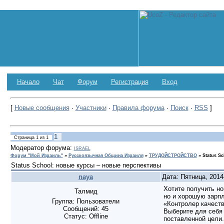
Начало
Чат
Форум
Регистрация
Вход
[
Новые сообщения
·
Участники
·
Правила форума
·
Поиск
·
RSS
]
1
Страница
1
из
1
Модератор форума:
ISRAEL
Форум "Мой Израиль"
»
Русскоязычная Община Израиля
»
ТРУДОЙСТРОЙСТВО
»
Status S
Status School: новые курсы – новые перспективы
naya
Дата: Пятница, 2014
Хотите получить но
Талмид
но и хорошую зарпл
Группа: Пользователи
«Контролер качест
Сообщений:
45
Выберите для себя 
Статус:
Offline
поставленной цели.