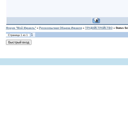
Форум "Мой Израиль"
»
Русскоязычная Община Израиля
»
ТРУДОЙСТРОЙСТВО
»
Status S
1
Страница
1
из
1