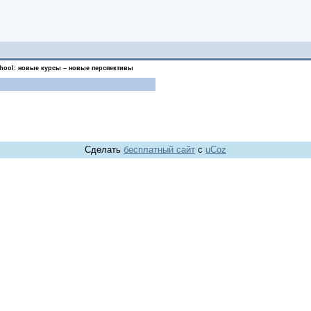
chool: новые курсы – новые перспективы
Сделать
бесплатный сайт
с
uCoz