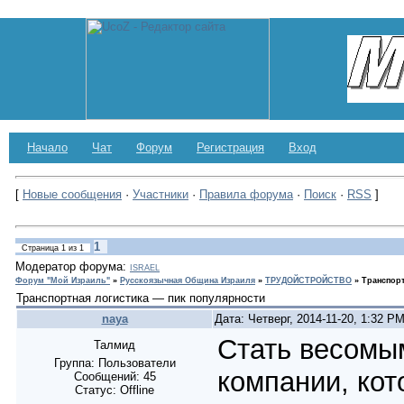
Начало
Чат
Форум
Регистрация
Вход
[
Новые сообщения
·
Участники
·
Правила форума
·
Поиск
·
RSS
]
1
Страница
1
из
1
Модератор форума:
ISRAEL
Форум "Мой Израиль"
»
Русскоязычная Община Израиля
»
ТРУДОЙСТРОЙСТВО
»
Транспорт
Транспортная логистика — пик популярности
naya
Дата: Четверг, 2014-11-20, 1:32 
Стать весомы
Талмид
Группа: Пользователи
компании, кот
Сообщений:
45
Статус:
Offline